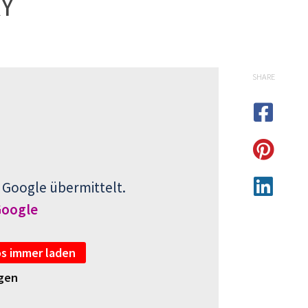
Y
SHARE
 Google übermittelt.
Google
s immer laden
igen