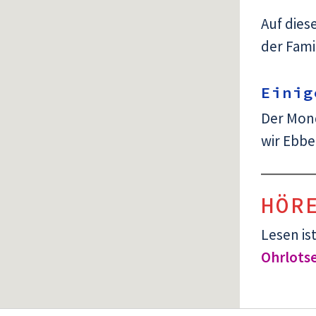
Auf dies
der Famil
Einig
Der Mond
wir Ebbe
HÖR
Lesen is
Ohrlots