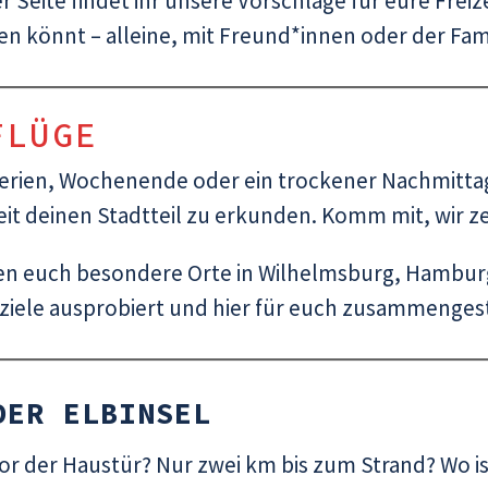
er Seite findet ihr unsere Vorschläge für eure Freiz
n könnt – alleine, mit Freund*innen oder der Fami
FLÜGE
Ferien, Wochenende oder ein trockener Nachmitta
it deinen Stadtteil zu erkunden. Komm mit, wir zei
len euch besondere Orte in Wilhelmsburg, Hambur
ziele ausprobiert und hier für euch zusammengest
DER ELBINSEL
or der Haustür? Nur zwei km bis zum Strand? Wo ist