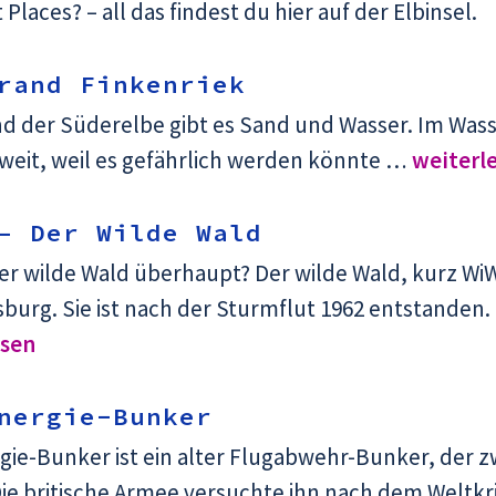
 Places? – all das findest du hier auf der Elbinsel.
trand Finkenriek
d der Süderelbe gibt es Sand und Wasser. Im Was
 weit, weil es gefährlich werden könnte …
weiterl
– Der Wilde Wald
der wilde Wald überhaupt? Der wilde Wald, kurz W
burg. Sie ist nach der Sturmflut 1962 entstanden. 
esen
nergie-Bunker
gie-Bunker ist ein alter Flugabwehr-Bunker, der 
ie britische Armee versuchte ihn nach dem Weltkr