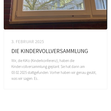
3. FEBRUAR 2025
DIE KINDERVOLLVERSAMMLUNG
Wir, die KiKo (Kinderkonferenz), haben die
Kindervollversammlung geplant. Sie hat dann am
03.02.2025 stattgefunden. Vorher haben wir genau geübt,
was wir sagen. Es...