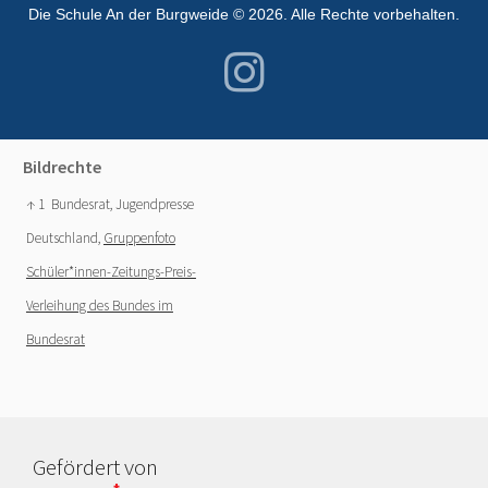
Die Schule An der Burgweide © 2026. Alle Rechte vorbehalten.
Bildrechte
↑ 1
Bundesrat, Jugendpresse
Deutschland,
Gruppenfoto
Schüler*innen-Zeitungs-Preis-
Verleihung des Bundes im
Bundesrat
Gefördert von